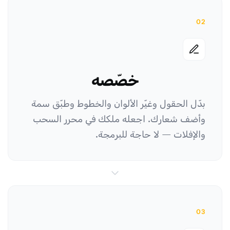
02
خصّصه
بدّل الحقول وغيّر الألوان والخطوط وطبّق سمة
وأضف شعارك. اجعله ملكك في محرر السحب
والإفلات — لا حاجة للبرمجة.
03