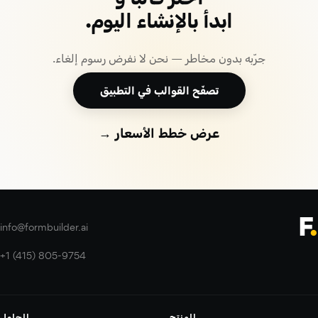
ابدأ بالإنشاء اليوم.
جرّبه بدون مخاطر — نحن لا نفرض رسوم إلغاء.
تصفّح القوالب في التطبيق
عرض خطط الأسعار →
info@formbuilder.ai
+1 (415) 805-9754
المنتج
الحلول