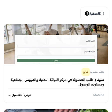
التصفية
1
formbuilder.ai/f/fitness-center-group-class-membership-application-access-level-form
الاسم الكامل
· · ·
البريد الإلكتروني
· · ·
إرسال
طلب عضوية
شائع
نموذج طلب العضوية في مركز اللياقة البدنية والدروس الجماعية
ومستوى الوصول
عرض التفاصيل →
Matcha