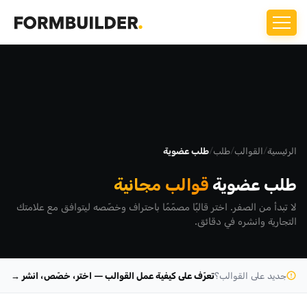
الرئيسية
/
القوالب
/
طلب
/
طلب عضوية
طلب عضوية
قوالب مجانية
لا تبدأ من الصفر. اختر قالبًا مصمّمًا باحتراف وخصّصه ليتوافق مع علامتك
التجارية وانشره في دقائق.
جديد على القوالب؟
تعرّف على كيفية عمل القوالب — اختر، خصّص، انشر →