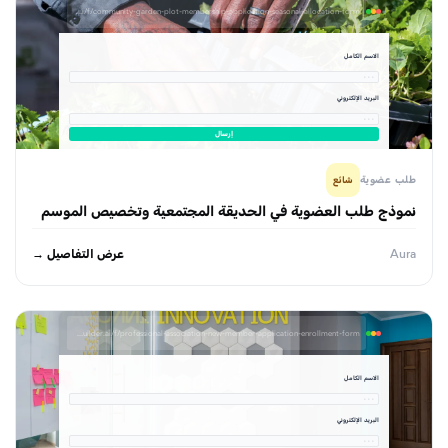
formbuilder.ai/f/community-garden-plot-membership-application-seasonal-allocation-form
الاسم الكامل
· · ·
البريد الإلكتروني
· · ·
إرسال
طلب عضوية
شائع
نموذج طلب العضوية في الحديقة المجتمعية وتخصيص الموسم
عرض التفاصيل →
Aura
formbuilder.ai/f/professional-association-new-member-application-enrollment-form
الاسم الكامل
· · ·
البريد الإلكتروني
· · ·