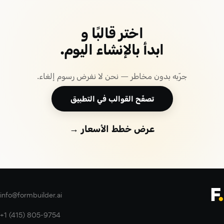
اختر قالبًا و
ابدأ بالإنشاء اليوم.
جرّبه بدون مخاطر — نحن لا نفرض رسوم إلغاء.
تصفّح القوالب في التطبيق
عرض خطط الأسعار →
info@formbuilder.ai
+1 (415) 805-9754