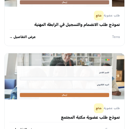
إرسال
طلب عضوية
شائع
نموذج طلب الانضمام والتسجيل في الرابطة المهنية
عرض التفاصيل →
Terra
formbuilder.ai/f/community-library-membership-application-form
الاسم الكامل
· · ·
البريد الإلكتروني
· · ·
إرسال
طلب عضوية
شائع
نموذج طلب عضوية مكتبة المجتمع