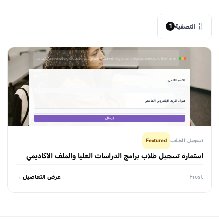
التصفية
1
formbuilder.ai/f/university-graduate-program-student-registration-academic-profile-form
الاسم الكامل
· · ·
عنوان البريد الإلكتروني الجامعي
· · ·
إرسال
تسجيل الطلاب
Featured
استمارة تسجيل طلاب برامج الدراسات العليا والملف الأكاديمي
عرض التفاصيل →
Frost