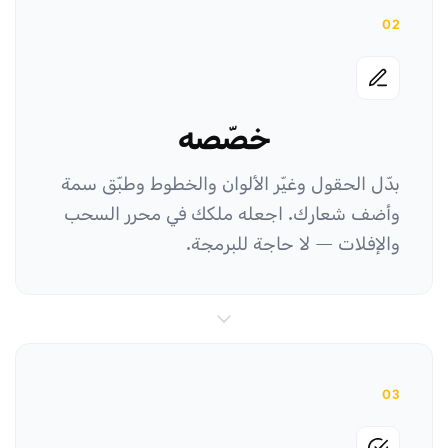
02
خصّصه
بدّل الحقول وغيّر الألوان والخطوط وطبّق سمة
وأضف شعارك. اجعله ملكك في محرر السحب
والإفلات — لا حاجة للبرمجة.
03