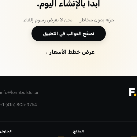
ابدأ بالإنشاء اليوم.
جرّبه بدون مخاطر — نحن لا نفرض رسوم إلغاء.
تصفّح القوالب في التطبيق
عرض خطط الأسعار →
info@formbuilder.ai
+1 (415) 805-9754
المنتج
الحلول