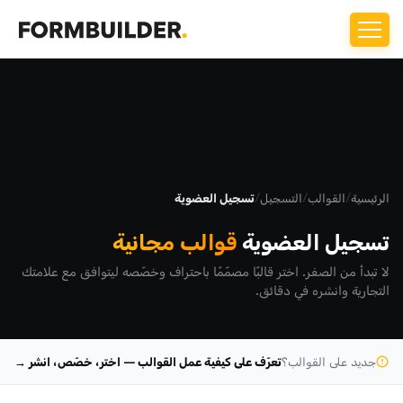
الرئيسية
/
القوالب
/
التسجيل
/
تسجيل العضوية
تسجيل العضوية
قوالب مجانية
لا تبدأ من الصفر. اختر قالبًا مصمّمًا باحتراف وخصّصه ليتوافق مع علامتك
التجارية وانشره في دقائق.
جديد على القوالب؟
تعرّف على كيفية عمل القوالب — اختر، خصّص، انشر →