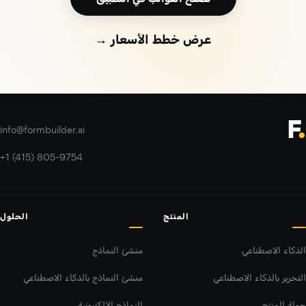
عرض خطط الأسعار →
info@formbuilder.ai
+1 (415) 805-9754
المنتج
الحلول
الذكاء الاصطناعي
منشئ النماذج
التحرير بالذكاء الاصطناعي
منشئ النماذج بالذكاء الاصطناعي
جولة المنتج
النماذج الإلكترونية