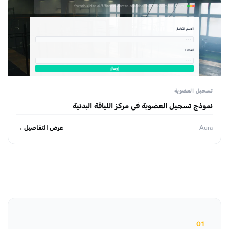
formbuilder.ai/f/fitness-center-membership-enrollment-form
الاسم الكامل
· · ·
Email
· · ·
إرسال
تسجيل العضوية
نموذج تسجيل العضوية في مركز اللياقة البدنية
عرض التفاصيل →
Aura
01