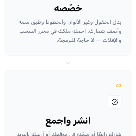
خصّصه
بدّل الحقول وغيّر الألوان والخطوط وطبّق سمة
وأضف شعارك. اجعله ملكك في محرر السحب
والإفلات — لا حاجة للبرمجة.
03
انشر واجمع
شارك رابطًا أو ضمّنه في موقعك أو أرسله بالبريد