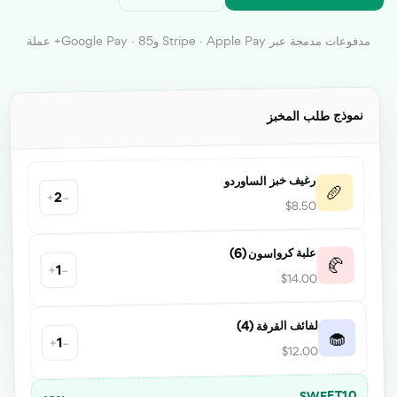
مدفوعات مدمجة عبر Stripe · Apple Pay وGoogle Pay · 85+ عملة
نموذج طلب المخبز
رغيف خبز الساوردو
🥖
−
2
+
$8.50
علبة كرواسون (6)
🥐
−
1
+
$14.00
لفائف القرفة (4)
🧁
−
1
+
$12.00
SWEET10