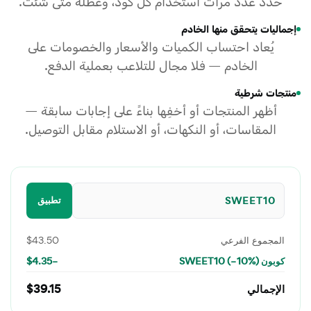
حدد عدد مرات استخدام كل كود، وعطّله متى شئت.
إجماليات يتحقق منها الخادم
يُعاد احتساب الكميات والأسعار والخصومات على
الخادم — فلا مجال للتلاعب بعملية الدفع.
منتجات شرطية
أظهر المنتجات أو أخفِها بناءً على إجابات سابقة —
المقاسات، أو النكهات، أو الاستلام مقابل التوصيل.
تطبيق
SWEET10
المجموع الفرعي
$43.50
كوبون SWEET10 (−10%)
−$4.35
الإجمالي
$39.15