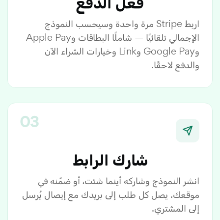
فعّل الدفع
اربط Stripe مرة واحدة وسيحسب النموذج
الإجمالي تلقائيًا — شاملًا البطاقات وApple Pay
وGoogle Pay وLink وخيارات الشراء الآن
والدفع لاحقًا.
شارك الرابط
انشر النموذج وشاركه أينما شئت، أو ضمّنه في
موقعك. يصل كل طلب إلى بريدك مع إيصال يُرسل
إلى المشتري.