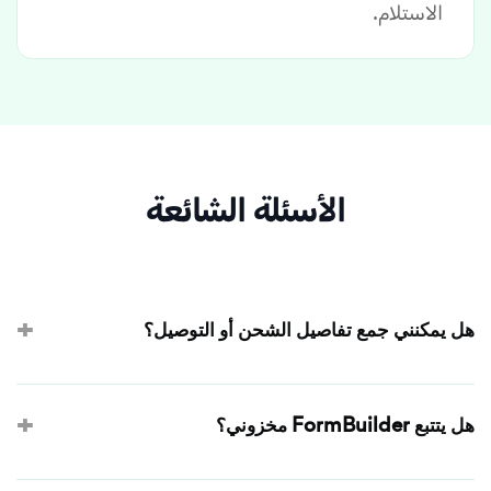
الاستلام.
الأسئلة الشائعة
هل يمكنني جمع تفاصيل الشحن أو التوصيل؟
نعم. نموذج الطلب يبقى نموذجًا — أضف حقول العنوان، أو منتقي
تاريخ للتوصيل أو الاستلام، أو رقم الهاتف، أو أيًّا من أنواع الحقول
هل يتتبع FormBuilder مخزوني؟
المتاحة (50+) إلى جانب منتجاتك. يصل كل شيء معًا في إرسال
واحد.
لا. نماذج الطلبات لا تدير مستويات المخزون ولا تُغلق تلقائيًا عند نفاد