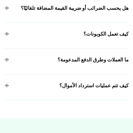
منتج ما. إذا كنت تبيع كميات محدودة، فراقب طلباتك في لوحة
هل يحسب الضرائب أو ضريبة القيمة المضافة تلقائيًا؟
التحكم الفورية وأغلق النموذج يدويًا أو عبر موعد نهائي مجدول.
لا. لا يوجد احتساب تلقائي للضرائب — يُضمّن معظم البائعين الضريبة
في أسعار منتجاتهم أو يضيفون بند ضريبة واضح التسمية كمنتج
كيف تعمل الكوبونات؟
مستقل. تُعرض المبالغ الإجمالية للمشتري دائمًا قبل الدفع.
أنشئ أكواد خصم تقتطع نسبة مئوية أو مبلغًا ثابتًا من إجمالي الطلب.
يمكن تحديد حد استخدام لكل كود وتعطيله في أي وقت. يتم التحقق
ما العملات وطرق الدفع المدعومة؟
من الخصومات وتطبيقها على الخادم، فلا يمكن إساءة استخدام
الأكواد.
تتم المدفوعات عبر Stripe من خلال حسابك الخاص، مع دعم 85+
عملة. يمكن للمشترين الدفع بالبطاقة أو Apple Pay أو Google
كيف تتم عمليات استرداد الأموال؟
Pay أو Link، وكذلك — حيثما يوفرها Stripe — خيارات الشراء الآن
والدفع لاحقًا. تظهر طرق الدفع المتاحة تلقائيًا بحسب جهاز المشتري
بما أن المدفوعات تذهب مباشرة إلى حسابك الخاص على Stripe،
وموقعه.
فإنك تُصدر عمليات الاسترداد من لوحة تحكم Stripe كأي عملية دفع
أخرى — كليًا أو جزئيًا. لا يحتفظ FormBuilder بأموالك أبدًا، فلا
وسيط في عملية الاسترداد.