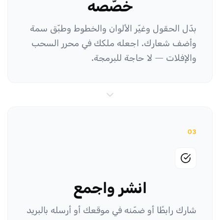
خصّصه
بدّل الحقول وغيّر الألوان والخطوط وطبّق سمة
وأضف شعارك. اجعله ملكك في محرر السحب
والإفلات — لا حاجة للبرمجة.
03
انشر واجمع
شارك رابطًا أو ضمّنه في موقعك أو أرسله بالبريد