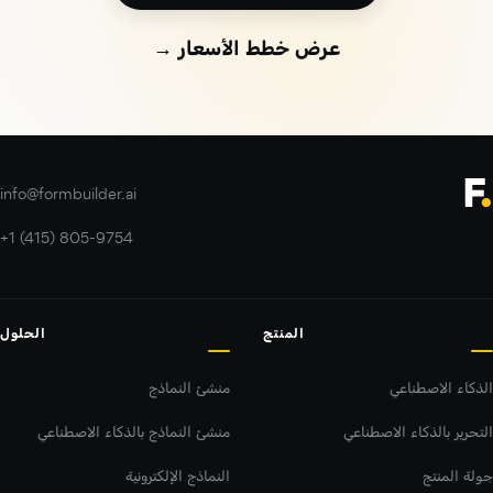
عرض خطط الأسعار →
info@formbuilder.ai
+1 (415) 805-9754
المنتج
الحلول
الذكاء الاصطناعي
منشئ النماذج
التحرير بالذكاء الاصطناعي
منشئ النماذج بالذكاء الاصطناعي
جولة المنتج
النماذج الإلكترونية