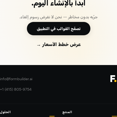
ابدأ بالإنشاء اليوم.
جرّبه بدون مخاطر — نحن لا نفرض رسوم إلغاء.
تصفّح القوالب في التطبيق
عرض خطط الأسعار →
info@formbuilder.ai
+1 (415) 805-9754
المنتج
الحلول