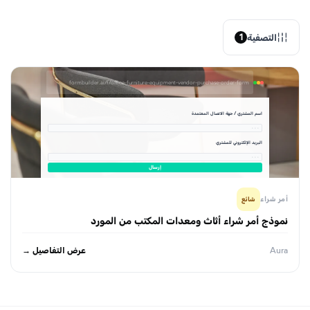
التصفية
1
formbuilder.ai/f/office-furniture-equipment-vendor-purchase-order-form
اسم المشتري / جهة الاتصال المعتمدة
· · ·
البريد الإلكتروني للمشتري
· · ·
إرسال
أمر شراء
شائع
نموذج أمر شراء أثاث ومعدات المكتب من المورد
عرض التفاصيل →
Aura