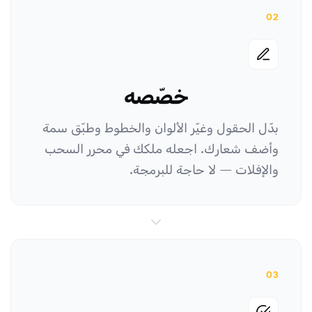
02
خصّصه
بدّل الحقول وغيّر الألوان والخطوط وطبّق سمة
وأضف شعارك. اجعله ملكك في محرر السحب
والإفلات — لا حاجة للبرمجة.
03