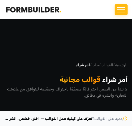
الرئيسية
/
القوالب
/
طلب
/
أمر شراء
أمر شراء
قوالب مجانية
لا تبدأ من الصفر. اختر قالبًا مصمّمًا باحتراف وخصّصه ليتوافق مع علامتك
التجارية وانشره في دقائق.
جديد على القوالب؟
تعرّف على كيفية عمل القوالب — اختر، خصّص، انشر →