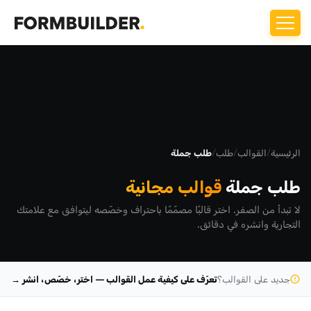
الرئيسية
/
القوالب
/
طلب
/
طلب جملة
طلب جملة
قوالب مجانية
لا تبدأ من الصفر. اختر قالبًا مصمّمًا باحتراف وخصّصه ليتوافق مع علامتك
التجارية وانشره في دقائق.
جديد على القوالب؟
تعرّف على كيفية عمل القوالب — اختر، خصّص، انشر →