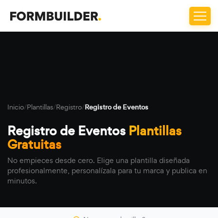
Inicio
/
Plantillas
/
Registro
/
Registro de Eventos
Registro de Eventos
Plantillas
Gratuitas
No empieces desde cero. Elige una plantilla diseñada
profesionalmente, personalízala para tu marca y publica en
minutos.