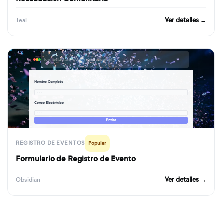
Ver detalles →
Teal
formbuilder.ai/f/event-registration-form
Nombre Completo
· · ·
Correo Electrónico
· · ·
Enviar
REGISTRO DE EVENTOS
Popular
Formulario de Registro de Evento
Ver detalles →
Obsidian