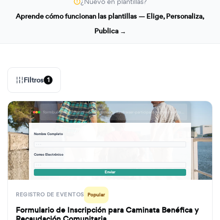
¿Nuevo en plantillas?
Aprende cómo funcionan las plantillas — Elige, Personaliza,
Publica →
Filtros
1
formbuilder.ai/f/charity-walk-community-fundraiser-participant-registration-form
Nombre Completo
· · ·
Correo Electrónico
· · ·
Enviar
REGISTRO DE EVENTOS
Popular
Formulario de Inscripción para Caminata Benéfica y
Recaudación Comunitaria