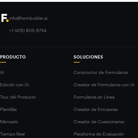
info@formbuilder.ai
+1 (415) 805-9754
PRODUCTO
SOLUCIONES
IA
Constructor de Formularios
Edición con IA
Creador de Formularios con IA
Tour del Producto
Formularios en Línea
Plantillas
Creador de Encuestas
Mercado
Creador de Cuestionarios
Tiempo Real
Plataforma de Evaluación