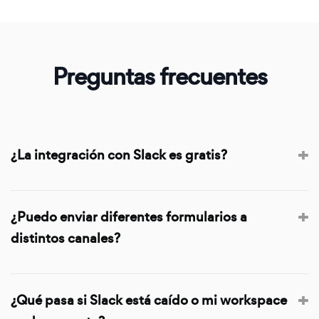
Preguntas frecuentes
¿La integración con Slack es gratis?
Sí. La integración con Slack está incluida en todos los
planes, incluido el plan gratuito. Sin extras, sin cargos
¿Puedo enviar diferentes formularios a
por mensaje.
distintos canales?
Sí. La integración con Slack se configura por formulario,
así que cada uno puede publicar en su propio canal.
¿Qué pasa si Slack está caído o mi workspace
Ventas a #ventas, soporte a #soporte — lo que se
ajuste a tu equipo.