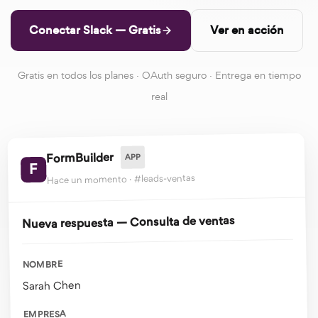
Conectar Slack — Gratis
Ver en acción
Gratis en todos los planes · OAuth seguro · Entrega en tiempo
real
FormBuilder
APP
F
Hace un momento · #leads-ventas
Nueva respuesta — Consulta de ventas
NOMBRE
Sarah Chen
EMPRESA