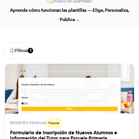
¿Nuevo en plantillas?
Aprende cómo funcionan las plantillas — Elige, Personaliza,
Publica →
Filtros
1
formbuilder.ai/f/elementary-school-new-student-enrollment-guardian-information-form
Nombre Completo del Estudiante
· · ·
Género
Enviar
REGISTRO ESCOLAR
Popular
Formulario de Inscripción de Nuevos Alumnos e
Información del Tutor para Escuela Primaria