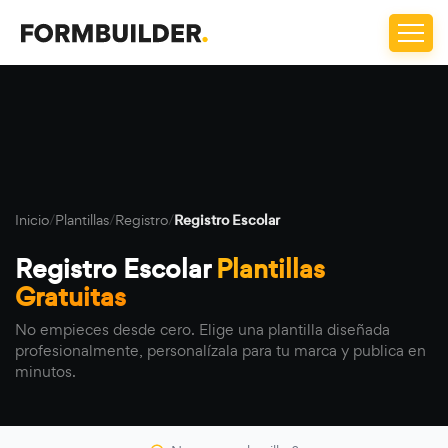
Inicio
/
Plantillas
/
Registro
/
Registro Escolar
Registro Escolar
Plantillas
Gratuitas
No empieces desde cero. Elige una plantilla diseñada
profesionalmente, personalízala para tu marca y publica en
minutos.