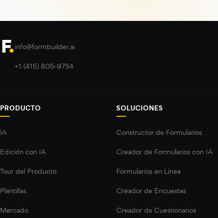
info@formbuilder.ai
+1 (415) 805-9754
PRODUCTO
SOLUCIONES
IA
Constructor de Formularios
Edición con IA
Creador de Formularios con IA
Tour del Producto
Formularios en Línea
Plantillas
Creador de Encuestas
Mercado
Creador de Cuestionarios