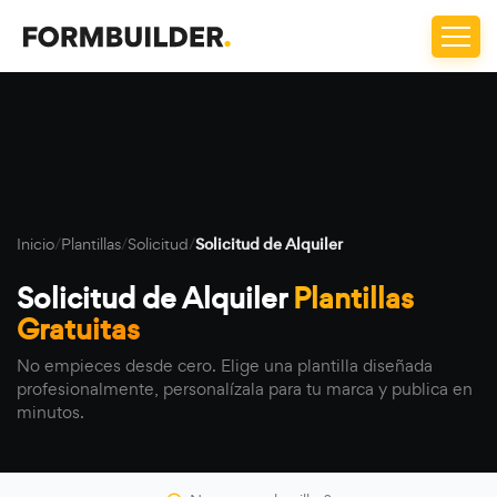
Inicio
/
Plantillas
/
Solicitud
/
Solicitud de Alquiler
Solicitud de Alquiler
Plantillas
Gratuitas
No empieces desde cero. Elige una plantilla diseñada
profesionalmente, personalízala para tu marca y publica en
minutos.