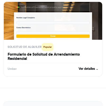
formbuilder.ai/f/residential-rental-property-application-form
Nombre Legal Completo
· · ·
Correo Electrónico
· · ·
Enviar
SOLICITUD DE ALQUILER
Popular
Formulario de Solicitud de Arrendamiento
Residencial
Ver detalles →
Umber