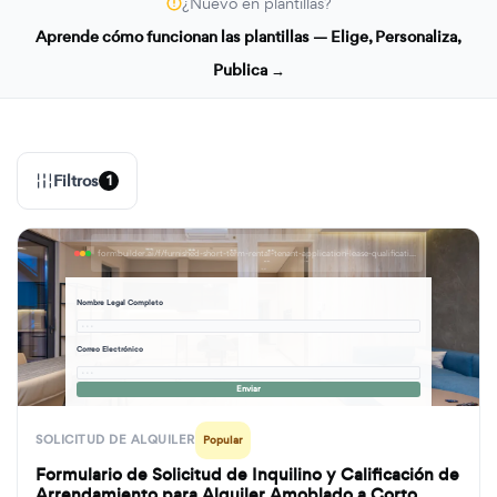
¿Nuevo en plantillas?
Aprende cómo funcionan las plantillas — Elige, Personaliza,
Publica →
Filtros
1
formbuilder.ai/f/furnished-short-term-rental-tenant-application-lease-qualification-form
Nombre Legal Completo
· · ·
Correo Electrónico
· · ·
Enviar
SOLICITUD DE ALQUILER
Popular
Formulario de Solicitud de Inquilino y Calificación de
Arrendamiento para Alquiler Amoblado a Corto