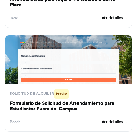
Plazo
Ver detalles →
Jade
formbuilder.ai/f/student-off-campus-housing-rental-application-form
Nombre Legal Completo
· · ·
Correo Electrónico Universitario
· · ·
Enviar
SOLICITUD DE ALQUILER
Popular
Formulario de Solicitud de Arrendamiento para
Estudiantes Fuera del Campus
Ver detalles →
Peach