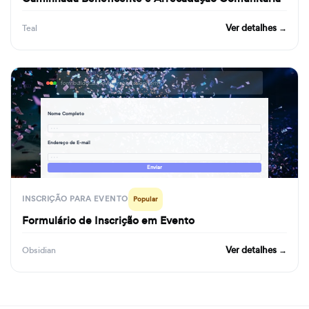
Ver detalhes →
Teal
formbuilder.ai/f/event-registration-form
Nome Completo
· · ·
Endereço de E-mail
· · ·
Enviar
INSCRIÇÃO PARA EVENTO
Popular
Formulário de Inscrição em Evento
Ver detalhes →
Obsidian