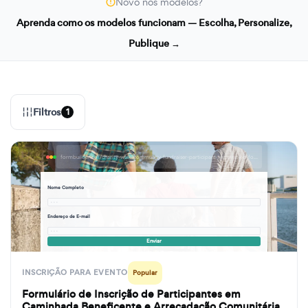
Novo nos modelos?
Aprenda como os modelos funcionam — Escolha, Personalize,
Publique →
Filtros
1
formbuilder.ai/f/charity-walk-community-fundraiser-participant-registration-form
Nome Completo
· · ·
Endereço de E-mail
· · ·
Enviar
INSCRIÇÃO PARA EVENTO
Popular
Formulário de Inscrição de Participantes em
Caminhada Beneficente e Arrecadação Comunitária