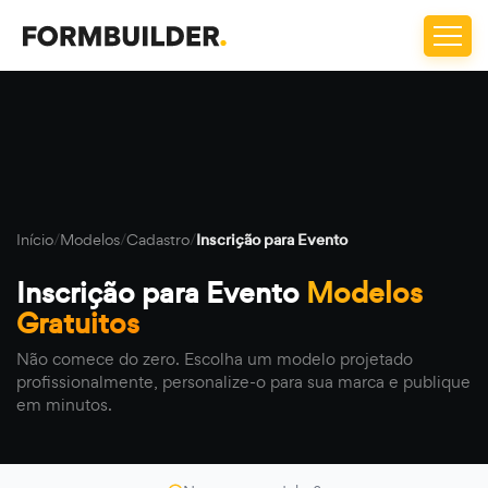
Início
/
Modelos
/
Cadastro
/
Inscrição para Evento
Inscrição para Evento
Modelos
Gratuitos
Não comece do zero. Escolha um modelo projetado
profissionalmente, personalize-o para sua marca e publique
em minutos.