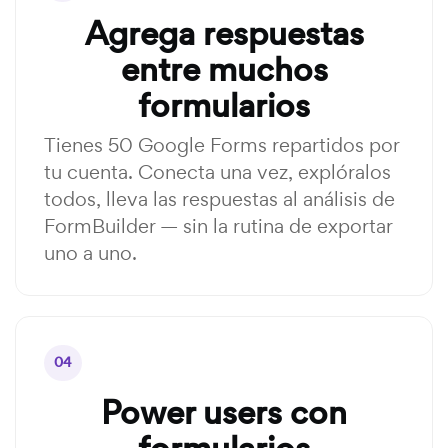
Agrega respuestas
entre muchos
formularios
Tienes 50 Google Forms repartidos por
tu cuenta. Conecta una vez, explóralos
todos, lleva las respuestas al análisis de
FormBuilder — sin la rutina de exportar
uno a uno.
04
Power users con