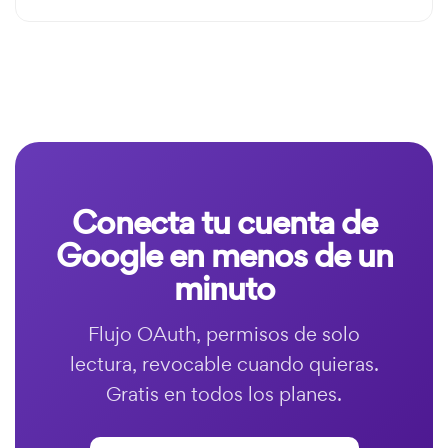
Conecta tu cuenta de
Google en menos de un
minuto
Flujo OAuth, permisos de solo
lectura, revocable cuando quieras.
Gratis en todos los planes.