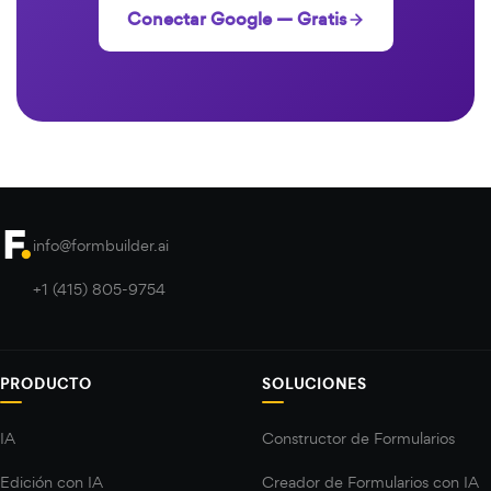
Conectar Google — Gratis
info@formbuilder.ai
+1 (415) 805-9754
PRODUCTO
SOLUCIONES
IA
Constructor de Formularios
Edición con IA
Creador de Formularios con IA