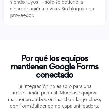
siendo tuyos — solo se detiene la
sincronización en vivo. Sin bloqueo de
proveedor.
Por qué los equipos
mantienen Google Forms
conectado
La integración no es solo para una
importación puntual. Muchos equipos
mantienen ambos en marcha a largo plazo,
con FormBuilder como capa unificadora.