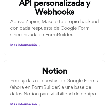
API personalizada y
Webhooks
Activa Zapier, Make o tu propio backend
con cada respuesta de Google Form
sincronizada en FormBuilder.
Más información →
Notion
Empuja las respuestas de Google Forms
(ahora en FormBuilder) a una base de
datos Notion para visibilidad de equipo.
Más información →