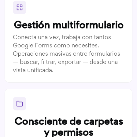
Gestión multiformulario
Conecta una vez, trabaja con tantos
Google Forms como necesites.
Operaciones masivas entre formularios
— buscar, filtrar, exportar — desde una
vista unificada.
Consciente de carpetas
y permisos