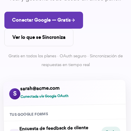
Conectar Google — Gratis
Ver lo que se Sincroniza
Gratis en todos los planes · OAuth seguro · Sincronización de
respuestas en tiempo real
sarah@acme.com
S
Conectada vía Google OAuth
TUS GOOGLE FORMS
Encuesta de feedback de cliente