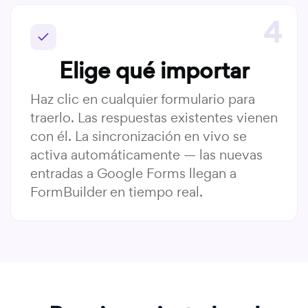
Elige qué importar
Haz clic en cualquier formulario para
traerlo. Las respuestas existentes vienen
con él. La sincronización en vivo se
activa automáticamente — las nuevas
entradas a Google Forms llegan a
FormBuilder en tiempo real.