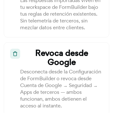
Las respuestas importadas viven en
tu workspace de FormBuilder bajo
tus reglas de retención existentes.
Sin telemetría de terceros, sin
mezclar datos entre clientes.
Revoca desde
Google
Desconecta desde la Configuración
de FormBuilder o revoca desde
Cuenta de Google → Seguridad →
Apps de terceros — ambos
funcionan, ambos detienen el
acceso al instante.