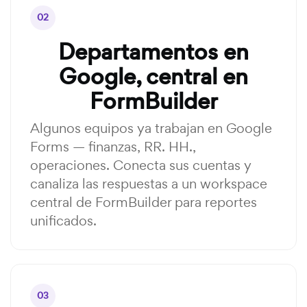
02
Departamentos en
Google, central en
FormBuilder
Algunos equipos ya trabajan en Google
Forms — finanzas, RR. HH.,
operaciones. Conecta sus cuentas y
canaliza las respuestas a un workspace
central de FormBuilder para reportes
unificados.
03