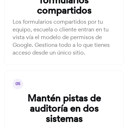
formularios
compartidos
Los formularios compartidos por tu
equipo, escuela o cliente entran en tu
vista vía el modelo de permisos de
Google. Gestiona todo a lo que tienes
acceso desde un único sitio.
05
Mantén pistas de
auditoría en dos
sistemas