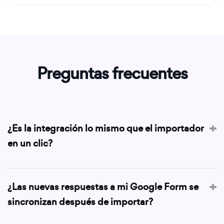
Preguntas frecuentes
¿Es la integración lo mismo que el importador
en un clic?
Se solapan, pero la integración es más amplia. La
importación es un evento puntual para un único
¿Las nuevas respuestas a mi Google Form se
formulario. La integración es la conexión OAuth
continua — es lo que te permite explorar todos los
sincronizan después de importar?
formularios, sincronizar respuestas en vivo y gestionar
Sí. Una vez importado un Google Form, la
muchos a la vez. La importación es solo una de las