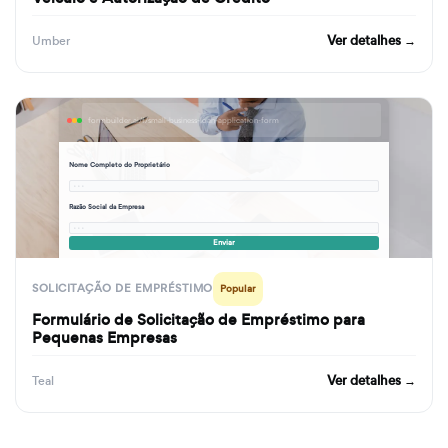
Ver detalhes →
Umber
formbuilder.ai/f/small-business-loan-application-form
Nome Completo do Proprietário
· · ·
Razão Social da Empresa
· · ·
Enviar
SOLICITAÇÃO DE EMPRÉSTIMO
Popular
Formulário de Solicitação de Empréstimo para
Pequenas Empresas
Ver detalhes →
Teal