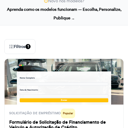
Novo nos modelos?
Aprenda como os modelos funcionam — Escolha, Personalize,
Publique →
Filtros
1
formbuilder.ai/f/auto-loan-financing-application-credit-authorization-form
Nome Completo
· · ·
Data de Nascimento
· · ·
Enviar
SOLICITAÇÃO DE EMPRÉSTIMO
Popular
Formulário de Solicitação de Financiamento de
Veículo e Autorização de Crédito