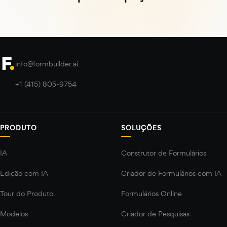
info@formbuilder.ai
+1 (415) 805-9754
PRODUTO
SOLUÇÕES
IA
Construtor de Formulários
Edição com IA
Criador de Formulários com IA
Tour do Produto
Formulários Online
Modelos
Criador de Pesquisas