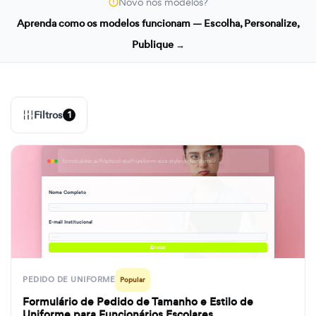
Novo nos modelos?
Aprenda como os modelos funcionam — Escolha, Personalize,
Publique →
Filtros
1
formbuilder.ai/f/school-staff-uniform-size-style-order-form
Nome Completo
· · ·
E-mail Institucional
· · ·
Enviar
PEDIDO DE UNIFORME
Popular
Formulário de Pedido de Tamanho e Estilo de
Uniforme para Funcionários Escolares