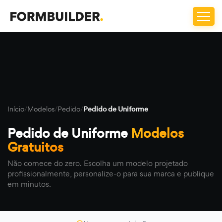
Início
/
Modelos
/
Pedido
/
Pedido de Uniforme
Pedido de Uniforme
Modelos
Gratuitos
Não comece do zero. Escolha um modelo projetado
profissionalmente, personalize-o para sua marca e publique
em minutos.