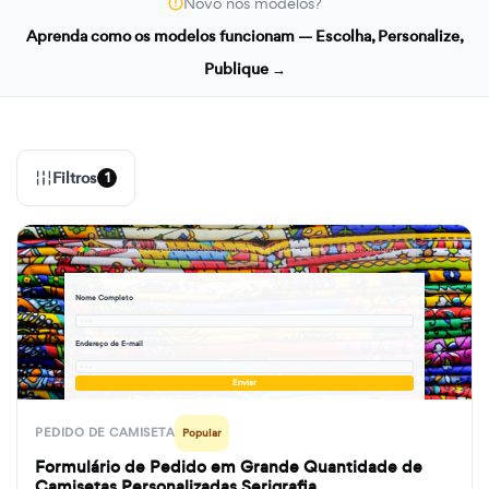
Novo nos modelos?
Aprenda como os modelos funcionam — Escolha, Personalize,
Publique →
Filtros
1
formbuilder.ai/f/custom-screen-printed-t-shirt-bulk-order-size-selection-form
Nome Completo
· · ·
Endereço de E-mail
· · ·
Enviar
PEDIDO DE CAMISETA
Popular
Formulário de Pedido em Grande Quantidade de
Camisetas Personalizadas Serigrafia