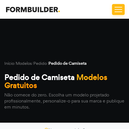
Início
/
Modelos
/
Pedido
/
Pedido de Camiseta
Pedido de Camiseta
Modelos
Gratuitos
Não comece do zero. Escolha um modelo projetado
profissionalmente, personalize-o para sua marca e publique
em minutos.