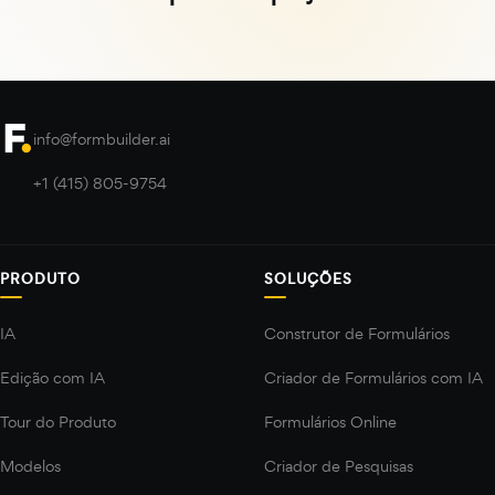
info@formbuilder.ai
+1 (415) 805-9754
PRODUTO
SOLUÇÕES
IA
Construtor de Formulários
Edição com IA
Criador de Formulários com IA
Tour do Produto
Formulários Online
Modelos
Criador de Pesquisas