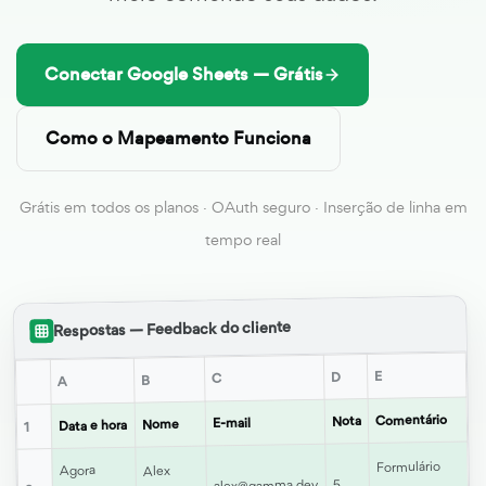
Conectar Google Sheets — Grátis
Como o Mapeamento Funciona
Grátis em todos os planos · OAuth seguro · Inserção de linha em
tempo real
Respostas — Feedback do cliente
E
D
C
B
A
Comentário
Nota
E-mail
Nome
Data e hora
1
Formulário
Agora
Alex
5
alex@gamma.dev