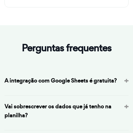
Perguntas frequentes
A integração com Google Sheets é gratuita?
Sim. A integração com Google Sheets vem em todos os
planos, inclusive o grátis. Sem add-on, sem cobrança
Vai sobrescrever os dados que já tenho na
por linha.
planilha?
Não. Só inserimos linhas novas. Linhas existentes,