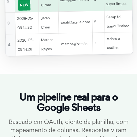
2
super limpo.
Kumar
NEW
Setup foi
Sarah
2026-05-
5
sarah@acme.com
3
tranquilíssimo.
Chen
09 14:32
Adoro a
Marcos
2026-05-
4
marcos@beta.io
4
análise.
Reyes
09 14:28
Um pipeline real para o
Google Sheets
Baseado em OAuth, ciente da planilha, com
mapeamento de colunas. Respostas viram