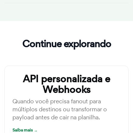
O Google Sheets aguenta até 10 milhões de células por
planilha. Para formulários de altíssimo volume, planeje
rotação (mensal ou trimestral) e arquive planilhas
antigas para manter o desempenho.
Continue explorando
API personalizada e
Webhooks
Quando você precisa fanout para
múltiplos destinos ou transformar o
payload antes de cair na planilha.
Saiba mais →