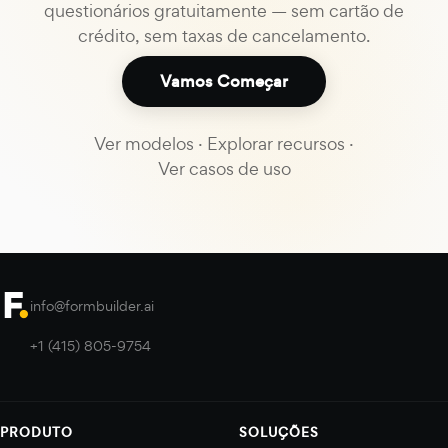
questionários gratuitamente — sem cartão de
crédito, sem taxas de cancelamento.
Vamos Começar
Ver modelos
·
Explorar recursos
·
Ver casos de uso
info@formbuilder.ai
+1 (415) 805-9754
PRODUTO
SOLUÇÕES