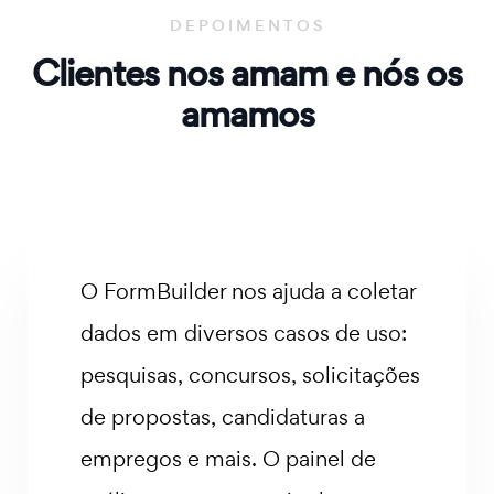
um nível gratuito e formulários ilimitados para
DEPOIMENTOS
começar, então equipes menores não pagam por
recursos de pesquisa corporativa que não usam.
Clientes
nos amam e nós
os
amamos
O FormBuilder vale a pena
experimentar. Torna o
preenchimento de informações
divertido e interativo com lógica
condicional e layouts de múltiplas