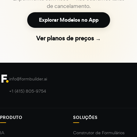
de cancelamento.
Explorar Modelos no App
Ver planos de preços →
info@formbuilder.ai
+1 (415) 805-9754
PRODUTO
SOLUÇÕES
IA
Construtor de Formulários