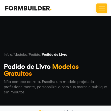
Início
/
Modelos
/
Pedido
/
Pedido de Livro
Pedido de Livro
Modelos
Gratuitos
Não comece do zero. Escolha um modelo projetado
profissionalmente, personalize-o para sua marca e publique
em minutos.