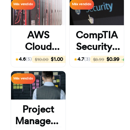
Certification
Más vendido
Certification
Más vendido
AWS
CompTIA
Cloud
Security+
Practitioner
Practice
$1.00
$0.99
4.6
(5)
4.7
(3)
$10.00
$8.99
-90%
-89%
—
Exam —
Practice
Are You
Certification
Más vendido
Exam
Exam-
(Proctored)
Ready?
Project
Management