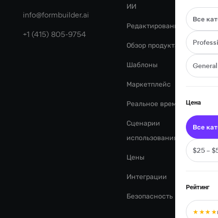
ИИ
К
info@formbuilder.ai
Все ка
Редактирование с AI
К
+1 (415) 805-9754
Profess
Обзор продукта
О
Шаблоны
Genera
К
Маркетплейс
о
Цена
Реальное время
К
Сценарии
Все ка
П
использования
о
$25 – $
Цены
З
Интеграции
Ф
Рейтинг
Безопасность
Ф
★★★★