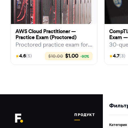
AWS Cloud Practitioner —
CompTIA
Practice Exam (Proctored)
Exam —
Proctored practice exam for
30-que
the AWS Certified Cloud
coveri
$1.00
4.6
(5)
4.7
(3)
$10.00
-90%
Practitioner (CLF-C02). 25
(SY0-70
question…
vulne…
Фильт
ПРОДУКТ
Категория