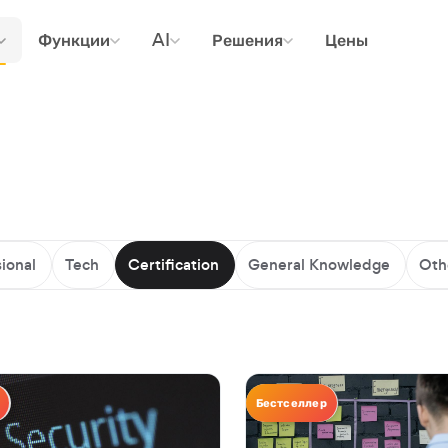
Функции
AI
Решения
Цены
ional
Tech
Certification
General Knowledge
Oth
n
Certification
Бестселлер