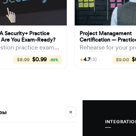
 Security+ Practice
Project Management
 Are You Exam-Ready?
Certification — Practi
(Proctored)
stion practice exam
Rehearse for your pr
ng CompTIA Security+
management certific
$0.99
$
4.7
(3)
$8.99
$9.00
-89%
1) domains: threats &
under real exam cond
24 quest…
ры
×
РЕШЕНИЯ
ФУНКЦИИ
INTEGRATIO