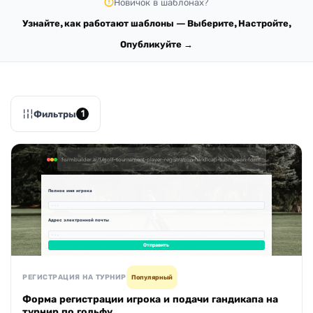
Новичок в шаблонах?
Узнайте, как работают шаблоны — Выберите, Настройте,
Опубликуйте →
Фильтры
1
formbuilder.ai/f/golf-tournament-player-registration-handicap-submission-form
Полное имя игрока
· · ·
Адрес электронной почты
· · ·
Отправить
РЕГИСТРАЦИЯ НА ТУРНИР
Популярный
Форма регистрации игрока и подачи гандикапа на
турнир по гольфу