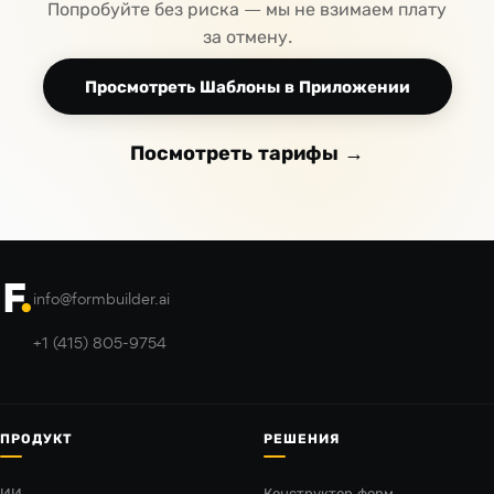
Попробуйте без риска — мы не взимаем плату
за отмену.
Просмотреть Шаблоны в Приложении
Посмотреть тарифы →
info@formbuilder.ai
+1 (415) 805-9754
ПРОДУКТ
РЕШЕНИЯ
ИИ
Конструктор форм