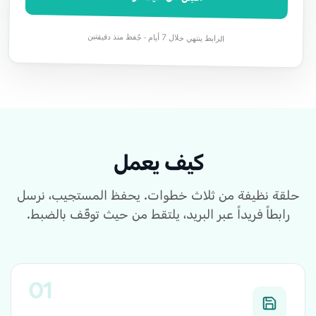
الرابط ينتهي خلال 7 أيام · حُفظ منذ دقيقتين
كيف يعمل
حلقة نظيفة من ثلاث خطوات. يحفظ المستجيب، نرسل
رابطاً فريداً عبر البريد، يلتقط من حيث توقّف بالضبط.