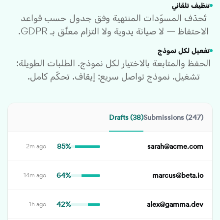
تنظيف تلقائي
تُحذَف المسوّدات المنتهية وفق جدول حسب قواعد
الاحتفاظ — لا صيانة يدوية ولا التزام معلَّق بـ GDPR.
تفعيل لكل نموذج
الحفظ والمتابعة بالاختيار لكل نموذج. الطلبات الطويلة:
تشغيل. نموذج تواصل سريع: إيقاف. تحكّم كامل.
Drafts (38)
Submissions (247)
85%
sarah@acme.com
2m ago
64%
marcus@beta.io
14m ago
42%
alex@gamma.dev
1h ago