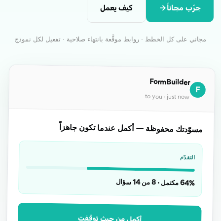
جرّب مجاناً
كيف يعمل
مجاني على كل الخطط · روابط موقَّعة بانتهاء صلاحية · تفعيل لكل نموذج
FormBuilder
F
to you · just now
مسوّدتك محفوظة — أكمل عندما تكون جاهزاً
التقدّم
64% مكتمل · 8 من 14 سؤال
أكمِل من حيث توقفت