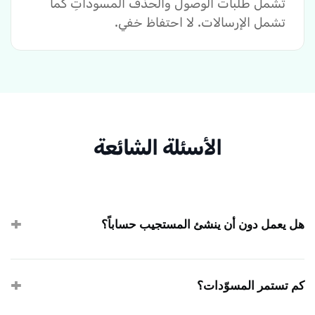
تشمل طلبات الوصول والحذف المسوّداتِ كما
تشمل الإرسالات. لا احتفاظ خفي.
الأسئلة الشائعة
هل يعمل دون أن ينشئ المستجيب حساباً؟
نعم. الرابط الموقَّع في البريد هو بيانات الاعتماد. لا يحتاج
المستجيبون للتسجيل أبداً — يحفظون، يستقبلون البريد، ينقرون
كم تستمر المسوّدات؟
ليكملوا.
الافتراضي قابل للتخصيص لكل نموذج (عادةً 7 إلى 30 يوماً). بعد