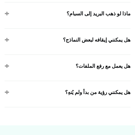
الانتهاء، تُحذف المسوّدة وأي ملفات مرفوعة فيها تلقائياً.
ماذا لو ذهب البريد إلى السبام؟
نرسل من نطاق موثَّق لتعظيم وصول الإنبوكس. إذا فُقد الرابط،
يستطيع المستجيب طلب رابط جديد من أي حالة محفوظة.
هل يمكنني إيقافه لبعض النماذج؟
نعم. الحفظ والمتابعة بالاختيار لكل نموذج. نماذج التواصل السريعة
يمكن تركها مغلقة؛ الطلبات الطويلة تشغّلها.
هل يعمل مع رفع الملفات؟
نعم. الملفات المرفقة بمسوّدة مشفَّرة ومخزَّنة وفق احتفاظ
المسوّدة نفسه. تكون متاحة عند عودة المستجيب.
هل يمكنني رؤية من بدأ ولم يُنهِ؟
نعم. تُظهر علامة تبويب «المسوّدات» في لوحة التحكم كل إجابة قيد
التنفيذ مع نسبة الإكمال وآخر نشاط والبريد المرتبط بالمسوّدة.