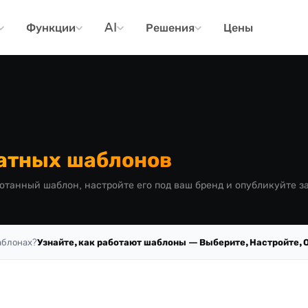
Функции
AI
Решения
Цены
атных шаблонов
отанный шаблон, настройте его под ваш бренд и опубликуйте з
аблонах?
Узнайте, как работают шаблоны — Выберите, Настройте, 