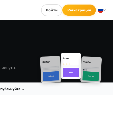
Войти
Регистрация
Survey
Contact
Register
★★★★☆
а минуты.
Send
Sign up
Submit
Опубликуйте →