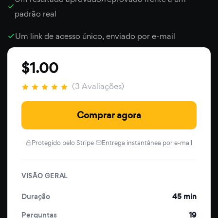
padrão real
Um link de acesso único, enviado por e-mail
$1.00
(3 Avaliações)
Comprar agora
Protegido pelo Stripe
·
Entrega instantânea por e-mail
VISÃO GERAL
Duração
45 min
Perguntas
19