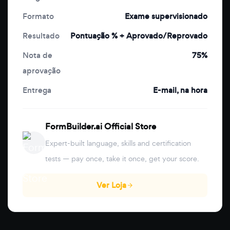
Formato
Exame supervisionado
Resultado
Pontuação % + Aprovado/Reprovado
Nota de
75%
aprovação
Entrega
E-mail, na hora
FormBuilder.ai Official Store
Expert-built language, skills and certification
tests — pay once, take it once, get your score.
Ver Loja