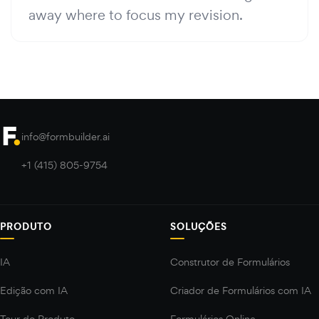
away where to focus my revision.
info@formbuilder.ai
+1 (415) 805-9754
PRODUTO
SOLUÇÕES
IA
Construtor de Formulários
Edição com IA
Criador de Formulários com IA
Tour do Produto
Formulários Online