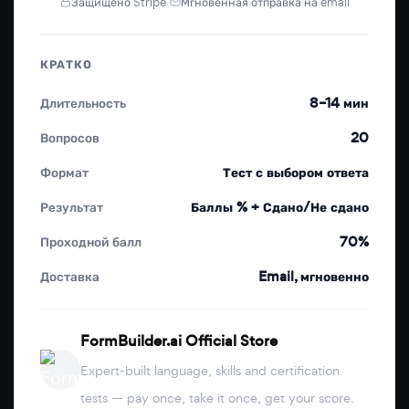
Защищено Stripe
·
Мгновенная отправка на email
КРАТКО
Длительность
8–14 мин
Вопросов
20
Формат
Тест с выбором ответа
Результат
Баллы % + Сдано/Не сдано
Проходной балл
70%
Доставка
Email, мгновенно
FormBuilder.ai Official Store
Expert-built language, skills and certification
tests — pay once, take it once, get your score.