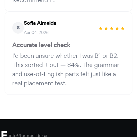
Sofia Almeida
S
Apr 04, 2026
Accurate level check
I'd been unsure whether I was B1 or B2.
This sorted it out — 84%. The grammar
and use-of-English parts felt just like a
real placement test.
info@formbuilder.ai